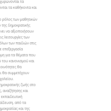
χυρώνονται τα
νται τα καθήκοντα και
ο ρόλος των μαθητικών
ο της δημοκρατικής
νει να αξιοποιήσουν
ις λειτουργίες των
όλων των παιδιών στις
ε επεξεργασία
μη για τα θέματα που
 του κανονισμού και
κοινότητες θα
ι θα συμμετέχουν
χολείου.
δημοκρατικής ζωής στο
, αναζήτησης και
 εκπαιδευτική
αίδευση, από τα
ημοκρατίας και της