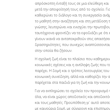
απρόσκοπτη ένταξή τους σε μια ελεύθερη και
μετά την αποφοίτησή τους από το σχολείο. Γι
καθιερώνει το διάλογο και τη συνεργασία ανά
το μαθητή στην αναζήτηση και στη μετάδοση τ
γνώσης, λευτερώνει και ενισχύει την πρωτοβου
ταυτόχρονα φροντίζει να τα εφοδιάζει με ότι ε
γίνουν ικανά να ανταποκριθούν στις απαιτήσει
δραστηριότητες, που συνεχώς αναπτύσσονται,
στην οποία θα ζήσουν.
Η σχολική ζωή είναι το πλαίσιο που καθημεριν
κοινωνικές σχέσεις και η αντίληψη ζωής που το
παρέχει. Η δομή και ο τρόπος λειτουργίας του
κοινωνική συνείδηση, αλλά και καθορίζει την 
παρέχεται στα παιδιά για τη ζωή και την κοινω
Για να εκπληρώσει το σχολείο τον προορισμό 
όλα, να είναι χώρος αποδοτικός και αποδεκτό
και τους μαθητές. Προϋπόθεση γι` αυτό αποτε
με καινούρια δομή, με σύγχρονη και επιστημον