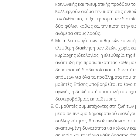
κοινωνικής και πνευματικής προόδου το
Καλλιεργούν ακόμα την πίστη στις ανθρώπ
τον άνθρωπο, το ξεπέρασμα των διακρίσ
δύο φύλων καθώς και την πίστη στην ειρ
ανάμεσα στους λαούς.
Με τη λειτουργία των μαθητικών κοινοτ
ελεύθερη διακίνηση των ιδεών, χωρίς κ
κυρίαρχης ιδεολογίας, η ελευθερία της 
ανάπτυξη της προσωπικότητας κάθε μαθ
δημοκρατική διαδικασία και τη δυνατότ
απόψεων για όλα τα προβλήματα που α
μαθητές. Επίσης υποβοηθείται το έργο τ
αγωγής, η διπλή αυτή αποστολή του σχο
δευτεροβάθμιας εκπαίδευσης.
Οι μαθητές συμμετέχοντες στη ζωή των 
μέσα σε πνεύμα δημοκρατικού διαλόγου
συλλογικότητας, θα αναδεικνύονται σε 
αναπτυγμένη δυνατότητα να κρίνουν και
σημασία και το νόημα κάθε δραστηριότη