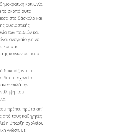
 δημοκρατική κοινωνία
α το σκοπό αυτό
μεσα στο δάσκαλο και
ης ουσιαστικής
λία των παιδιών και
ίναι αναγκαίο για να
ς και στις
 της κοινωνίας μέσα
ά δοκιμάζονται οι
 ίδιο το σχολείο
 αντανακλά την
αντίληψη που
νία.
του πρέπει, πρώτα απ`
ς από τους καθηγητές
λεί η ύπαρξη σχολείου
ική γνώση, με