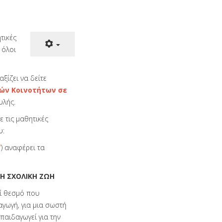
τικές
 όλοι
αξίζει να δείτε
ών Κοινοτήτων σε
υλής.
ε τις μαθητικές
υ:
’
) αναφέρει τα
Η ΣΧΟΛΙΚΗ ΖΩΗ
εί θεσμό που
αγωγή, για μια σωστή
παιδαγωγεί για την