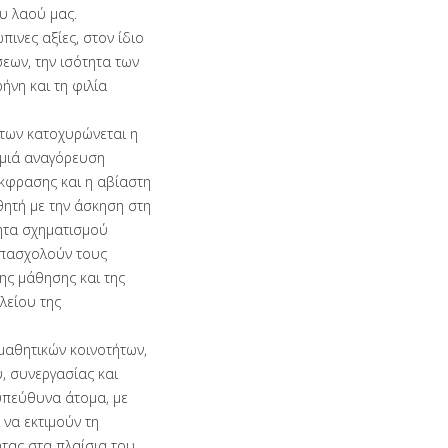
υ λαού μας.
ινες αξίες, στον ίδιο
εων, την ισότητα των
ήνη και τη φιλία
ήτων κατοχυρώνεται η
αμιά αναγόρευση
έκφρασης και η αβίαστη
ητή με την άσκηση στη
ητα σχηματισμού
πασχολούν τους
ης μάθησης και της
λείου της
μαθητικών κοινοτήτων,
, συνεργασίας και
υπεύθυνα άτομα, με
 να εκτιμούν τη
τας στα πλαίσια του