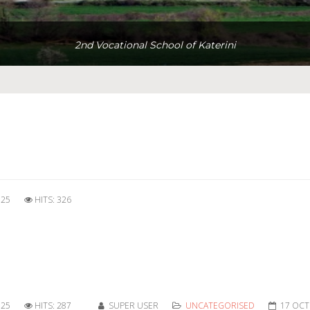
2nd Vocational School of Katerini
025
HITS: 326
025
HITS: 287
SUPER USER
UNCATEGORISED
17 OCT