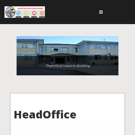
Theoritical Lessons Building
HeadOffice