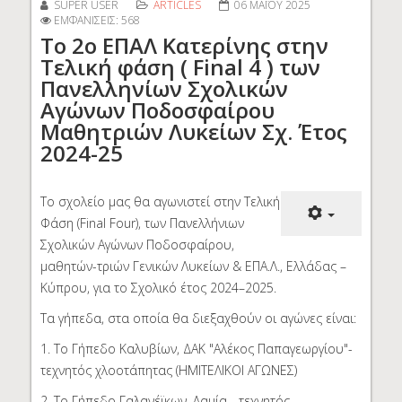
SUPER USER
ARTICLES
06 ΜΑΪ́ΟΥ 2025
ΕΜΦΑΝΊΣΕΙΣ: 568
Το 2ο ΕΠΑΛ Κατερίνης στην
Τελική φάση ( Final 4 ) των
Πανελληνίων Σχολικών
Αγώνων Ποδοσφαίρου
Μαθητριών Λυκείων Σχ. Έτος
2024-25
Το σχολείο μας θα αγωνιστεί στην Τελική
Φάση (Final Four), των Πανελλήνιων
Σχολικών Αγώνων Ποδοσφαίρου,
μαθητών-τριών Γενικών Λυκείων & ΕΠΑ.Λ., Ελλάδας –
Κύπρου, για το Σχολικό έτος 2024–2025.
Τα γήπεδα, στα οποία θα διεξαχθούν οι αγώνες είναι:
1. Το Γήπεδο Καλυβίων, ΔΑΚ "Αλέκος Παπαγεωργίου"-
τεχνητός χλοοτάπητας (ΗΜΙΤΕΛΙΚΟΙ ΑΓΩΝΕΣ)
2. Το Γήπεδο Γαλανέϊκων, Λαμία - τεχνητός