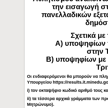
την εισαγωγή σ
πανελλαδικών εξετά
δημόσι
Σχετικά με
Α) υποψηφίων των 
στην 
Β) υποψηφίων με 
Τρι
Οι ενδιαφερόμενοι θα μπορούν να πλη
Υπουργείου
https://results.it.minedu.g
i) τον οκταψήφιο κωδικό αριθμό τους κα
ii) τα τέσσερα αρχικά γράμματα των 
Μητρώνυμο).