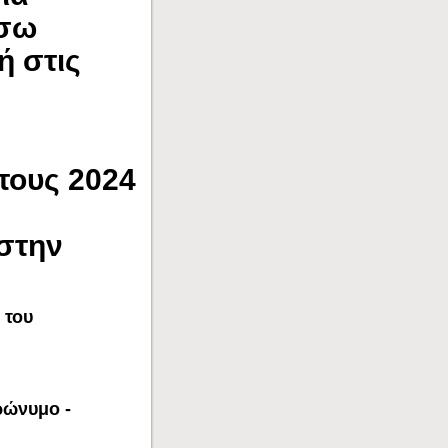
έσω
ή στις
ους 2024
στην
 του
ρώνυμο -